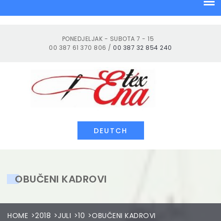
Skip
to
content
PONEDJELJAK - SUBOTA 7 - 15
00 387 61 370 806 /
00 387 32 854 240
Tekstilna industrija
DEUTCH
OBUČENI KADROVI
HOME
2018
JULI
10
OBUČENI KADROVI