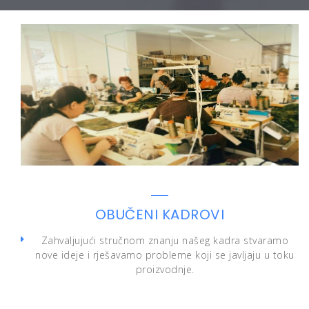
S
S
A
l
V
j
R
e
E
d
M
e
E
ć
N
i
I
č
M
l
A
a
Š
n
I
a
OBUČENI KADROVI
N
k
S
Zahvaljujući stručnom znanju našeg kadra stvaramo
K
nove ideje i rješavamo probleme koji se javljaju u toku
I
proizvodnje.
P
A
R