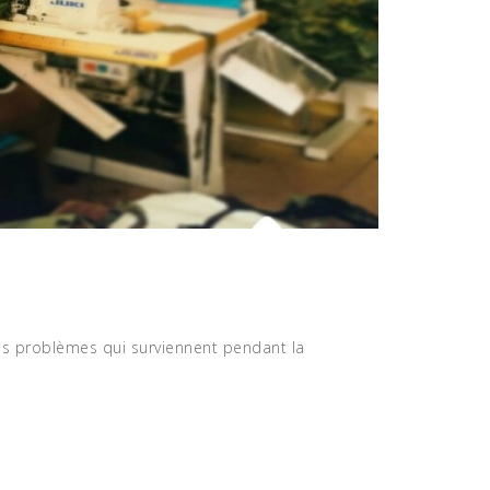
O
D
E
R
N
E
es problèmes qui surviennent pendant la