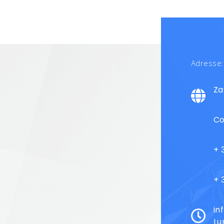
Adresse:
Za
Co
+ 
+ 
in
Lu