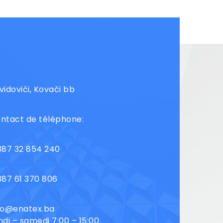
vidovići, Kovači bb
ntact de téléphone:
387 32 854 240
387 61 370 806
fo@enatex.ba
ndi – samedi 7:00 – 15:00