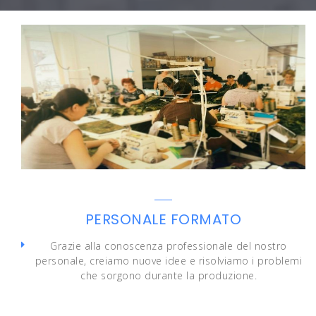
P
N
A
e
R
x
C
t
O
P
M
o
A
s
C
t
C
H
I
N
E
PERSONALE FORMATO
M
O
Grazie alla conoscenza professionale del nostro
D
personale, creiamo nuove idee e risolviamo i problemi
E
che sorgono durante la produzione.
R
N
O