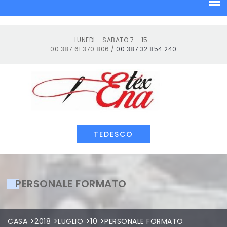
Salta
al
contenuto
LUNEDI - SABATO 7 - 15
00 387 61 370 806 /
00 387 32 854 240
Industria tessile
TEDESCO
PERSONALE FORMATO
CASA
2018
LUGLIO
10
PERSONALE FORMATO