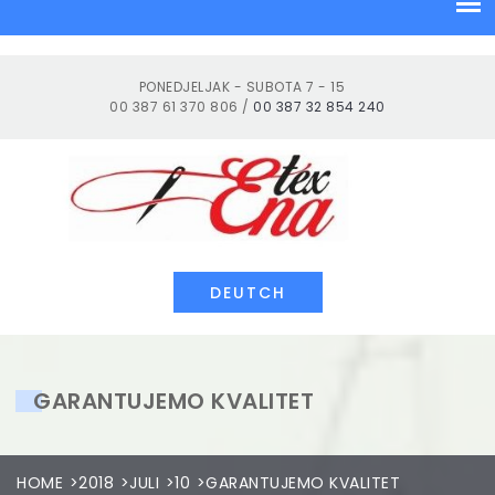
Skip
to
content
PONEDJELJAK - SUBOTA 7 - 15
00 387 61 370 806 /
00 387 32 854 240
Tekstilna industrija
DEUTCH
GARANTUJEMO KVALITET
HOME
2018
JULI
10
GARANTUJEMO KVALITET