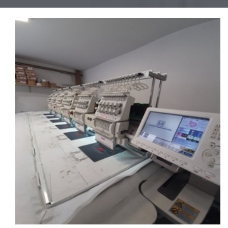
S
A
V
R
E
M
E
N
I
M
A
Š
I
N
S
K
I
P
A
R